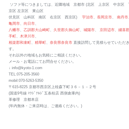
ソファ等につきましては、近隣地域 京都市 (北区 上京区 中京区 
京区 左京区 東山区
伏見区 山科区 南区 右京区 西京区)
宇治市
、
長岡京市
、
南丹市
亀岡市
、
向日市
、
八幡市
、
乙訓郡
大山崎町
、
久世郡
久御山町
、
城陽市
、
京田辺市
、
綴喜
手町
、
木津川市
、
相楽郡
和束町
、
精華町
、
奈良県
奈良市
直接訪問して見積らせていただ
す。
それ以外の地域もお気軽にご相談ください。
メール・お電話にてお問合せください。
↓ info@kyoto-1.com
TEL:075-205-3560
mobil:070-5263-5350
〒615-8225 京都市西京区上桂森下町３６－１－２号
(国道9号線 ﾏｸﾄﾞﾅﾙﾄﾞ五条桂店 西側倉庫内)
革修理 京都本店
(年内無休・ご来店時は、ご連絡ください。)