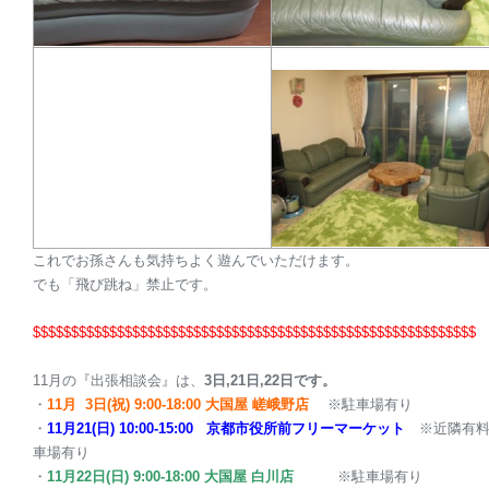
これでお孫さんも気持ちよく遊んでいただけます。
でも「飛び跳ね」禁止です。
$$$$$$$$$$$$$$$$$$$$$$$$$$$$$$$$$$$$$$$
$$$$$$$$$$$$$$$$$$
$
11月
の『出張相談会』は、
3日,21日,22日です。
・
11月
3日(祝)
9:00-18:00
大国屋
嵯峨野店
※駐車場有り
・
11月21
(日)
10:00-15:00 京都市役所前フリーマーケット
※近隣有
車場有り
・
11月22日(日)
9:00-18:00
大国屋
白川店
※駐車場有り