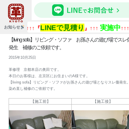
LINEで見積り
実施中
『
お知らせ
↑↑↑『
』↑↑↑
↑↑↑
【living sofa】リビング・ソファ お孫さんの遊び場でスレ
発生 補修のご依頼です。
2015年10月25日
革修理 京都本店の奥田です。
本日のお客様は、左京区にお住まいのA様です。
【living sofa】リビング・ソファがお孫さんの遊び場となりスレ傷発生
染め直し補修のご依頼です。
【施工前】
【施工後】