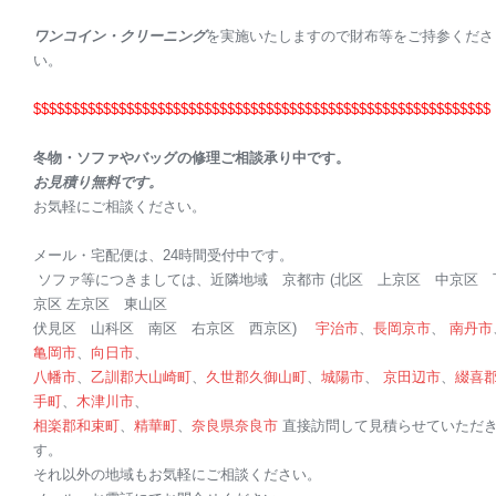
ワンコイン・クリーニング
を実施いたしますので財布等をご持参くださ
い。
$$$$$$$$$$$$$$$$$$$$
$$$$$$$$$$$$$$$$$$$$
$$$$$$$$$$$$$$$$
$$
$
冬物・ソファやバッグの修理ご相談承り中です。
お見積り無料です。
お気軽にご相談ください。
メール・宅配便は、24時間受付中です。
ソファ等につきましては、近隣地域 京都市 (北区 上京区 中京区 
京区 左京区 東山区
伏見区 山科区 南区 右京区 西京区)
宇治市
、
長岡京市
、
南丹市
亀岡市
、
向日市
、
八幡市
、
乙訓郡
大山崎町
、
久世郡
久御山町
、
城陽市
、
京田辺市
、
綴喜
手町
、
木津川市
、
相楽郡
和束町
、
精華町
、
奈良県
奈良市
直接訪問して見積らせていただ
す。
それ以外の地域もお気軽にご相談ください。