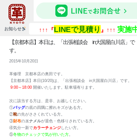
LINEで見積り
実施
お知らせ
↑↑↑『
』↑↑↑
【京都本店】本日は、「出張相談会 in大国屋白川店」で
す。
2015年10月20日
革修理
京都本店の奥田です。
【京都本店】本日(10/20)は、「出張相談会 in大国屋白川店」です。
9:00～18:00
開催いたします。駐車場有ります。
次に該当する方は、是非、お越しください。
①
バッグ
の底の四隅に擦れキズがある方。
②
靴
の先がささくれている方。
③
財布
の
エナメル
が退色・色移りされている方。
④気分一新で
カラーチェンジ
したい方。
⑤
冬物のチェックで気が付いた方
。