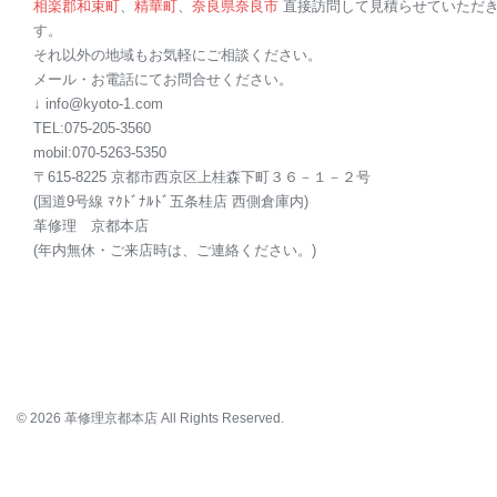
相楽郡
和束町
、
精華町
、
奈良県
奈良市
直接訪問して見積らせていただ
す。
それ以外の地域もお気軽にご相談ください。
メール・お電話にてお問合せください。
↓ info@kyoto-1.com
TEL:075-205-3560
mobil:070-5263-5350
〒615-8225
京都
市西京区
上桂
森下町３６－１－２号
(国道9号線 ﾏｸﾄﾞﾅﾙﾄﾞ五条桂店 西側倉庫内)
革修理
京都本
店
(年内無休・ご来店時は、ご連絡ください。)
© 2026 革修理京都本店 All Rights Reserved.