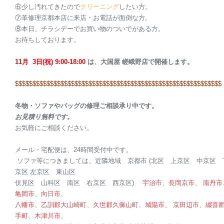
⑥少し汚れてきたので
クリーニング
したい方。
⑦革修理京都本店に来店・お電話が面倒な方。
⑧本日、チラシデーでお買い物のついでがある方。
お待ちしております。
11月 3日(祝) 9:00-18:00
は、大国屋 嵯峨野店で開催します。
$$$$$$$$$$$$$$$$$$$$$$$$$$$$$$$$$$$$$$$$$$$$$$$$$$$$$$$$$$$
冬物・
ソファ
やバッグの修理ご相談承り中です。
お見積り無料です。
お気軽にご相談ください。
メール・宅配便は、24時間受付中です。
ソファ
等につきましては、近隣地域
京都
市 (北区 上京区 中京区 
京区 左京区 東山区
伏見区 山科区 南区 右京区 西京区)
宇治市
、
長岡京市
、
南丹市
亀岡市
、
向日市
、
八幡市
、
乙訓郡
大山崎町
、
久世郡
久御山町
、
城陽市
、
京田辺市
、
綴喜
手町
、
木津川市
、