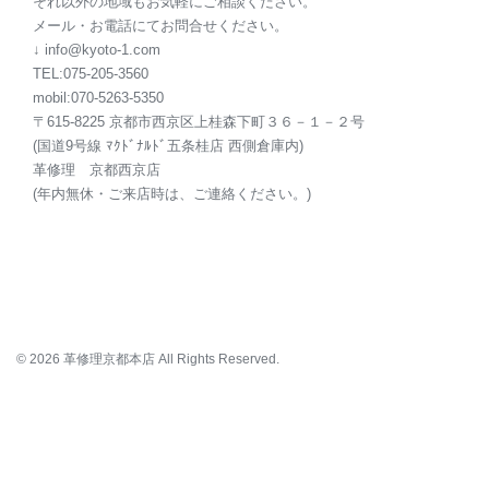
それ以外の地域もお気軽にご相談ください。
メール・お電話にてお問合せください。
↓ info@kyoto-1.com
TEL:075-205-3560
mobil:070-5263-5350
〒615-8225
京都
市西京区上桂森下町３６－１－２号
(国道9号線 ﾏｸﾄﾞﾅﾙﾄﾞ五条桂店 西側倉庫内)
革修理
京都
西京店
(年内無休・ご来店時は、ご連絡ください。)
© 2026 革修理京都本店 All Rights Reserved.