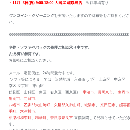
・
11月 3日(祝) 9:00-18:00 大国屋 嵯峨野店
※駐車場有り
ワンコイン・クリーニング
を実施いたしますので財布等をご持参くださ
い。
$$$$$$$$$$$$$$$$$$$$$$$$$$$$$$$$$$$$$$$$$$$$$$$$$$$$$$$$$$$
冬物・
ソファ
やバッグの修理ご相談承り中です。
お見積り無料です。
お気軽にご相談ください。
メール・宅配便は、24時間受付中です。
ソファ
等につきましては、近隣地域
京都
市 (北区 上京区 中京区 
京区 左京区 東山区
伏見区 山科区 南区 右京区 西京区)
宇治市
、
長岡京市
、
南丹市
亀岡市
、
向日市
、
八幡市
、
乙訓郡
大山崎町
、
久世郡
久御山町
、
城陽市
、
京田辺市
、
綴喜
手町
、
木津川市
、
相楽郡
和束町
、
精華町
、
奈良県
奈良市
直接訪問して見積らせていただ
す。