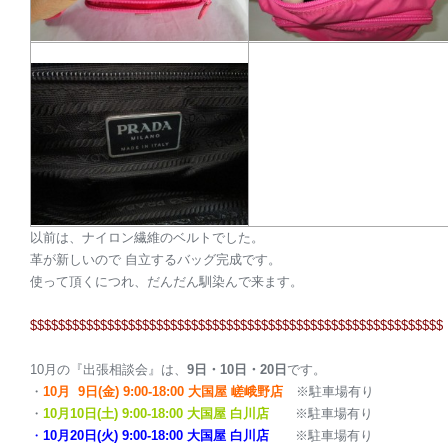
以前は、ナイロン繊維のベルトでした。
革が新しいので 自立するバッグ完成です。
使って頂くにつれ、だんだん馴染んで来ます。
$$$$$$$$$$$$$$$$$$$$$$$$$$$$$$$$$$$$$$$$$$$$$$$$$$$$$$$$$$$
10月の『出張相談会』は、
9日・10日・20日
です。
・
10月 9日(金) 9:00-18:00 大国屋 嵯峨野店
※駐車場有り
・
10月10日(土) 9:00-18:00 大国屋 白川店
※駐車場有り
・
10月20日(火) 9:00-18:00 大国屋 白川店
※駐車場有り