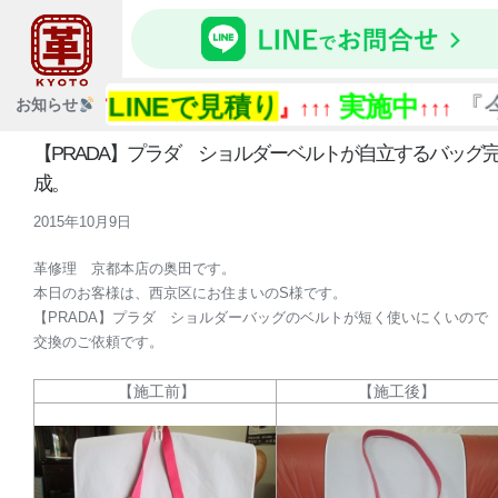
LINEで見積り
実施中
『今あ
お知らせ
↑↑↑『
』↑↑↑
↑↑↑
【PRADA】プラダ ショルダーベルトが自立するバッグ
成。
2015年10月9日
革修理 京都本店の奥田です。
本日のお客様は、西京区にお住まいのS様です。
【PRADA】プラダ ショルダーバッグのベルトが短く使いにくいので
交換のご依頼です。
【施工前】
【施工後】