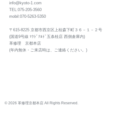
info@kyoto-1.com
TEL:075-205-3560
mobil:070-5263-5350
〒615-8225 京都市西京区上桂森下町３６－１－２号
(国道9号線 ﾏｸﾄﾞﾅﾙﾄﾞ五条桂店 西側倉庫内)
革修理 京都本店
(年内無休・ご来店時は、ご連絡ください。)
© 2026 革修理京都本店 All Rights Reserved.