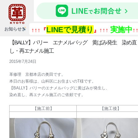
LINEで見積り
実施中
お知らせ
↑↑↑『
』↑↑↑
↑↑↑
【BALLY】バリー エナメルバッグ 黄ばみ発生 染め直
し・再エナメル施工
2015年7月24日
革修理 京都本店の奥田です。
本日のお客様は、山科区にお住まいのT様です。
【BALLY】バリーのエナメルバッグに黄ばみが発生し、
染め直し、再エナメル施工のご依頼です。
【施工前】
【施工後】