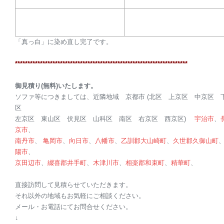
「真っ白」に染め直し完了です。
********************
********************
********************
*********
御見積り(無料
)
いたします。
ソファ等につきましては、近隣地域 京都市 (北区 上京区 中京区 
区
左京区 東山区 伏見区 山科区 南区 右京区 西京区)
宇治市
、
京市
、
南丹市
、
亀岡市
、
向日市
、
八幡市
、
乙訓郡
大山崎町
、
久世郡
久御山町
陽市
、
京田辺市
、
綴喜郡
井手町
、
木津川市
、
相楽郡
和束町
、
精華町
、
直接訪問して見積らせていただきます。
それ以外の地域もお気軽にご相談ください。
メール・お電話にてお問合せください。
↓