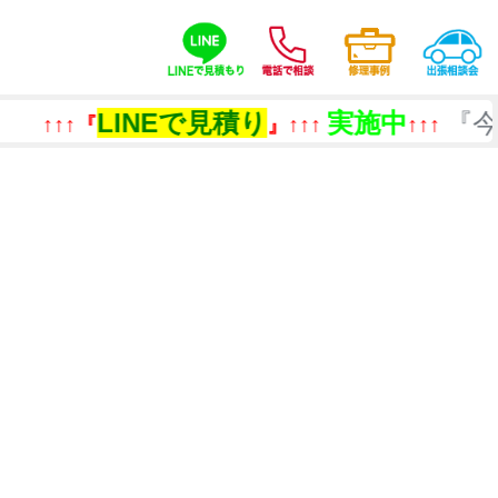
LINEで見積り
実施中
『今あるも
『
』↑↑↑
↑↑↑