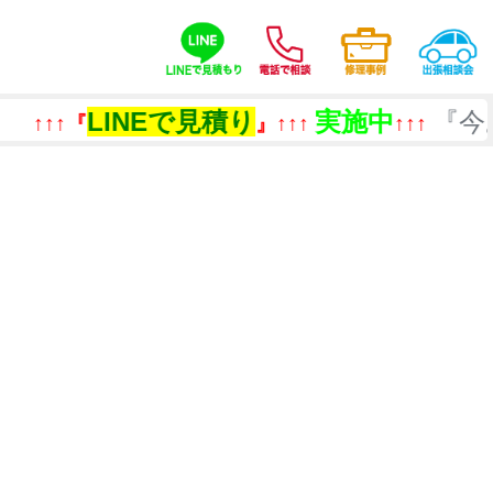
LINEで見積り
実施中
『今あるも
』↑↑↑
↑↑↑