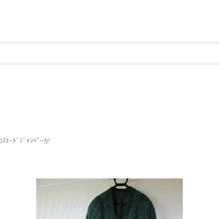
↑↑↑『
ﾄﾞｼﾞｬﾝﾊﾟｰが
。